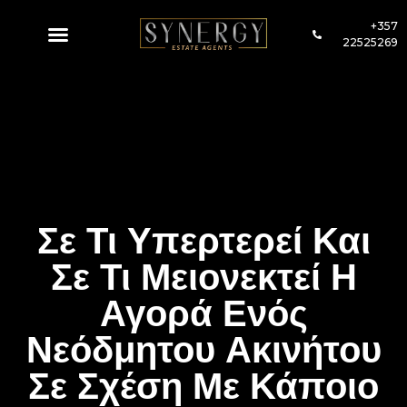
+357
22525269
Σε Τι Υπερτερεί Και
Σε Τι Μειονεκτεί Η
Αγορά Ενός
Νεόδμητου Ακινήτου
Σε Σχέση Με Κάποιο