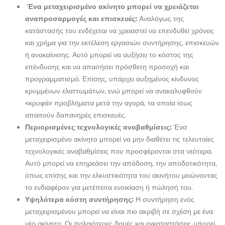
Ένα μεταχειρισμένο ακίνητο μπορεί να χρειάζεται
αναπροσαρμογές και επισκευές:
Αναλόγως της
κατάστασής του ενδέχεται να χρειαστεί να επενδυθεί χρόνος
και χρήμα για την εκτέλεση εργασιών συντήρησης, επισκευών
ή ανακαίνισης. Αυτό μπορεί να αυξήσει το κόστος της
επένδυσης και να απαιτήσει πρόσθετη προσοχή και
προγραμματισμό. Επίσης, υπάρχει αυξημένος κίνδυνος
κρυμμένων ελαττωμάτων, ενώ μπορεί να ανακαλυφθούν
«κρυφά» προβλήματα μετά την αγορά, τα οποία ίσως
απαιτούν δαπανηρές επισκευές.
Περιορισμένες τεχνολογικές αναβαθμίσεις:
Ένα
μεταχειρισμένο ακίνητο μπορεί να μην διαθέτει τις τελευταίες
τεχνολογικές αναβαθμίσεις που προσφέρονται στα νεότερα.
Αυτό μπορεί να επηρεάσει την απόδοση, την αποδοτικότητα,
όπως επίσης και την ελκυστικότητα του ακινήτου μειώνοντας
το ενδιαφέρον για μετέπειτα ενοικίαση ή πώλησή του.
Υψηλότερα κόστη συντήρησης:
Η συντήρηση ενός
μεταχειρισμένου μπορεί να είναι πιο ακριβή σε σχέση με ένα
νέο ακίνητο. Οι παλαιότερες δομές και εγκαταστάσεις μπορεί