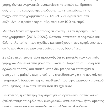
χορηγιών για ενεργειακές ανακαινίσεις κατοικιών και δράσεις
αύξησης της ενεργειακής απόδοσης των επιχειρήσεων της
τρέχουσας προγραμματικής (2021-2027), έχουν αισθητά
αυξημένους προϋπολογισμούς, περί των 100 εκ. ευρώ.
Με άλλα λόγια, υπερδιπλάσιους σε σχέση με την προηγούμενη
προγραμματική (2013-2020). Ωστόσο, απαιτείται προφανώς και
άλλη απλοποίηση των σχεδίων και επιτάχυνση των εγκρίσεων των
αιτήσεων ώστε να μην υπερβαίνουν τους δύο μήνες.
Σε κάθε περίπτωση, είναι προφανές ότι το μοντέλο των κρατικών
χορηγιών δεν είναι από μόνο του βιώσιμο. Χωρίς τη συμβολή του
εγχώριου τραπεζικού συστήματος δεν μπορεί να επιτευχθεί ο
στόχος της μαζικής κινητοποίησης επενδύσεων για την ανακαίνιση
(ενεργειακή, δομοστατική και αισθητική) του υφιστάμενου κτηριακού
αποθέματος με όλα τα θετικά που θα έχει αυτό.
Γενικότερα, η καλύτερη συγκυρία για να οργανωνόμασταν και να
ξεκλειδώναμε τα οφέλη των ενεργειακών ανακαινίσεων ήταν αμέσως
μετά το κούρεμα των τραπεζικών καταθέσεων. Η αμέσως