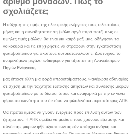
αριθμό μονάδων. Πώς το
σχολιάζετε;
Η αύξηση της τιμής της ηλεκτρικής ενέργειας τους τελευταίους
μήνες και η συνειδητοποίηση (κάλιο αργά παρά ποτέ) πως οι
υψηλές τιμές μάλλον, θα είναι για καιρό μαζί μας, οδήγησαν τα
νοικοκυριά και τις επιχειρήσεις να στραφούν στην εγκατάσταση
φωτοβολταϊκού για σκοπούς αυτοκατανάλωσης. Δυστυχώς, το
αναμενόμενο μεγάλο ενδιαφέρον για αξιοποίηση Ανανεώσιμων
Πηγών Ενέργειας,
μας έπιασε άλλη μια φορά απροετοίμαστους. Φανέρωσε αδυναμίες
σε σχέση με την ταχύτητα εξέτασης αιτήσεων και σύνδεσης μικρών
φωτοβολταϊκών με το δίκτυο, όπως και αναφορικά με την εν γένει
φέρουσα ικανότητα του δικτύου να φιλοξενήσει περισσότερες ΑΠΕ.
Θα πρέπει άμεσα να γίνουν ενέργειες προς επίλυση αυτών των
ζητημάτων. Η ΑΗΚ οφείλει να μειώσει τους χρόνους εξέτασης και
σύνδεσης μικρών φ/β, αξιοποιώντας εάν υπάρχει ανάγκη και
υπηρεσίες από τον ιδιωτικό τομέα. Ως προς το ζήτημα του δικτύου,