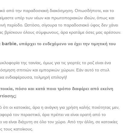
ρετικό από την παραδοσιακή διακόσμηση. Οπωσδήποτε, και το
κά είμαστε υπέρ των νέων και πρωτοποριακών ιδεών, όπως και
τινή περίοδο. Ωστόσο, σίγουρα το παραδοσιακό ύφος δεν χάνει
να μας βρίσκουν όλους σύμφωνους, άρα κρατάμε όσες μας αρέσουν.
 barbie, υπάρχει το ενδεχόμενο να έχει την τιμητική του
λοφορία της ταινίας, όμως για τις γιορτές το ροζ είναι ένα
ιακόσμηση σπιτιών και εμπορικών χώρων. Εάν αυτό το στυλ
 μια ενδιαφέρουσα, τολμηρή επιλογή!
οικία, πόσο και κατά ποιο τρόπο διαφέρει από εκείνη
στίασης;
ότι οι κατοικίες, άρα η ανάγκη για χρήση καλής ποιότητας μεν,
αφορά τον περαστικό, άρα πρέπει να είναι ορατή από το
να είναι διάχυτη σε όλο τον χώρο. Από την άλλη, σε κατοικίες
ς τους κατοίκους.