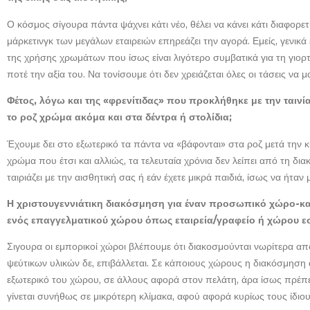
Ο κόσμος σίγουρα πάντα ψάχνει κάτι νέο, θέλει να κάνει κάτι διαφο
μάρκετινγκ των μεγάλων εταιρειών επηρεάζει την αγορά. Εμείς, γενι
της χρήσης χρωμάτων που ίσως είναι λιγότερο συμβατικά για τη γιορ
ποτέ την αξία του. Να τονίσουμε ότι δεν χρειάζεται όλες οι τάσεις 
Φέτος, λόγω και της «φρενίτιδας» που προκλήθηκε με την ταινία
το ροζ χρώμα ακόμα και στα δέντρα ή στολίδια;
Έχουμε δει στο εξωτερικό τα πάντα να «βάφονται» στα ροζ μετά την κυκ
χρώμα που έτσι και αλλιώς, τα τελευταία χρόνια δεν λείπει από τη δ
ταιριάζει με την αισθητική σας ή εάν έχετε μικρά παιδιά, ίσως να ήταν
Η χριστουγεννιάτικη διακόσμηση για έναν προσωπικό χώρο-κατ
ενός επαγγελματικού χώρου όπως εταιρεία/γραφείο ή χώρου ε
Σιγουρα οι εμπορικοί χώροι βλέπουμε ότι διακοσμούνται νωρίτερα από 
ψεύτικων υλικών δε, επιβάλλεται. Σε κάποιους χώρους η διακόσμηση 
εξωτερικό του χώρου, σε άλλους αφορά στον πελάτη, άρα ίσως πρέπει 
γίνεται συνήθως σε μικρότερη κλίμακα, αφού αφορά κυρίως τους ίδιου