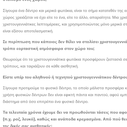
Σίγουρα ένα δέντρο και μερικά φωτάκια, είναι το σήμα κατατεθέν της 
χώρος χρειάζεται να έχει είτε το ένα, είτε το άλλο, απαραίτητα. Μια χρ
χριστουγεννιάτικες λεπτομέρειες, και χρησιμοποιώντας μόνο μερικά στ
είναι εξίσου αποτελεσματική.
Σε περίπτωση που κάποιος δεν θέλει να στολίσει χριστουγεννι
τρόπο εορταστική ατμόσφαιρα στον χώρο του;
Θεωρούμε ότι τα χριστουγεννιάτικα φωτάκια προσφέρουν ζεστασιά σ
τρόπους, και ταιριάζουν σε κάθε αισθητική.
Είστε υπέρ του αληθινού ή τεχνητού χριστουγεννιάτικου δέντρου 
Σίγουρα προτιμούμε το φυσικό δέντρο, το οποίο μάλιστα προσφέρει κα
χρήση φυσικών δέντρων δεν είναι εφικτή πάντα και παντού, αφού εμπ
διάστημα από όσο επιτρέπει ένα φυσικό δέντρο.
Τα τελευταία χρόνια έχουμε δει να προωθούνται τάσεις που α
(π.χ. ροζ, λευκό), καθώς και ανάποδα κρεμασμένα. Από πού θεω
της δικής σας αισθητικής;