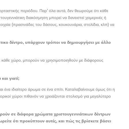
εορταστικής περιόδου. Παρ’ όλα αυτά, δεν θεωρούμε ότι κάθε
ιστουγεννιάτικη διακόσμηση μπορεί να δανειστεί χειμερινές ή
οιχεία (πρασινάδες του δάσους, κουκουνάρια, στολίδια, κλπ) να
άτικο δέντρο, υπάρχουν τρόποι να δημιουργήσει με άλλο
ε κάθε χώρο, μπορούν να χρησιμοποιηθούν με διάφορους
και γιατί;
ι ένα ιδιαίτερο άρωμα σε ένα σπίτι. Καταλαβαίνουμε όμως ότι η
ορικοί χώροι πιθανόν να χρειάζονται στολισμό για μεγαλύτερο
φορούν σε διάφορα χρώματα χριστουγεννιάτικων δέντρων
ρείτε ότι προκύπτουν αυτές, και πώς τις βρίσκετε βάσει