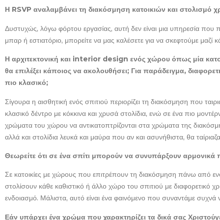
Η RSVP αναλαμβάνει τη διακόσμηση κατοικιών και στολισμό χρι
Δυστυχώς, λόγω φόρτου εργασίας, αυτή δεν είναι μια υπηρεσία που π
μπαρ ή εστιατόριο, μπορείτε να μας καλέσετε για να σκεφτούμε μαζί κ
Η αρχιτεκτονική και interior design ενός χώρου όπως μία κατ
θα επιλέξει κάποιος να ακολουθήσει; Για παράδειγμα, διαφορετι
πιο κλασικό;
Σίγουρα η αισθητική ενός σπιτιού περιορίζει τη διακόσμηση που ταιριάζ
κλασικό δέντρο με κόκκινα και χρυσά στολίδια, ενώ σε ένα πιο μοντέρ
χρώματα του χώρου να αντικατοπτρίζονται στα χρώματα της διακόσ
αλλά και στολίδια λευκά και μαύρα που αν και ασυνήθιστα, θα ταίρια
Θεωρείτε ότι σε ένα σπίτι μπορούν να συνυπάρξουν αρμονικά 
Σε κατοικίες με χώρους που επιτρέπουν τη διακόσμηση πάνω από ενός 
στολίσουν κάθε καθιστικό ή άλλο χώρο του σπιτιού με διαφορετικό χ
ενδοιασμό. Μάλιστα, αυτό είναι ένα φαινόμενο που συναντάμε συχνά ν
Εάν υπάρχει ένα χρώμα που χαρακτηρίζει τα δικά σας Χριστούγε