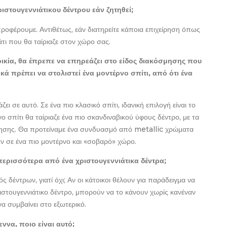
στουγεννιάτικου δέντρου εάν ζητηθεί;
ροφέρουμε. Αντιθέτως, εάν διατηρείτε κάποια επιχείρηση όπως
άτι που θα ταίριαζε στον χώρο σας.
οικία, θα έπρεπε να επηρεάζει στο είδος διακόσμησης που
κά πρέπει να στολιστεί ένα μοντέρνο σπίτι, από ότι ένα
ει σε αυτό. Σε ένα πιο κλασικό σπίτι, ιδανική επιλογή είναι το
νο σπίτι θα ταίριαζε ένα πιο σκανδιναβικού ύφους δέντρο, με τα
μησης. Θα προτείναμε ένα συνδυασμό από metallic χρώματα
ζαν σε ένα πιο μοντέρνο και «σοβαρό» χώρο.
περισσότερα από ένα χριστουγεννιάτικα δέντρα;
δέντρων, γιατί όχι; Αν οι κάτοικοι θέλουν για παράδειγμα να
ριστουγεννιάτικο δέντρο, μπορούν να το κάνουν χωρίς κανέναν
α συμβαίνει στο εξωτερικό.
ννα, ποιο είναι αυτό;